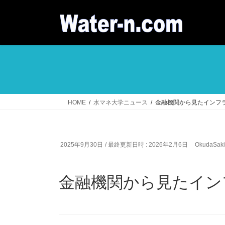
コ
ナ
ン
ビ
テ
ゲ
ン
ー
ツ
シ
へ
ョ
ス
ン
キ
に
ッ
移
HOME
水マネ大学ニュース
金融機関から見たインフ
プ
動
2025年9月30日
/ 最終更新日時 :
2026年2月6日
OkudaSaki
金融機関から見たイン