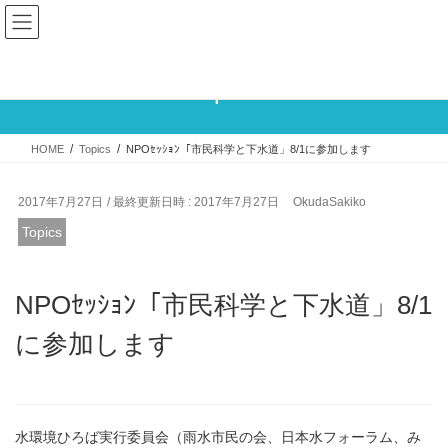
コ
ナ
ン
ビ
テ
ゲ
ン
ー
Topics
ツ
シ
へ
ョ
ス
ン
HOME
Topics
NPOｾｯｼｮﾝ「市民科学と下水道」8/1に参加します
キ
に
ッ
移
プ
動
2017年7月27日
/ 最終更新日時 :
2017年7月27日
OkudaSakiko
Topics
NPOｾｯｼｮﾝ「市民科学と下水道」8/1
に参加します
水環境ひろば実行委員会（雨水市民の会、日本水フォーラム、み