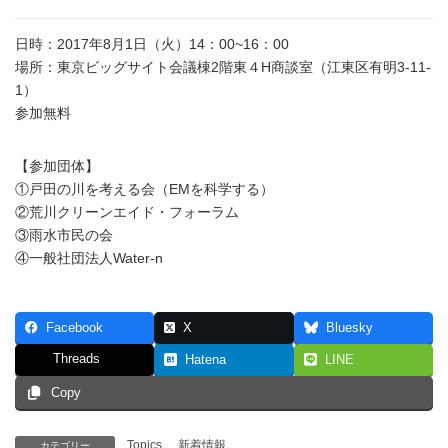
日時：2017年8月1日（火）14：00~16：00
場所：東京ビッグサイト会議棟2階東４H商談室（
江東区有明3-11-
1）
参加無料
【参加団体】
①戸田の川を考える会（EMを科学する）
②荒川クリーンエイド・フォーラム
③雨水市民の会
④一般社団法人Water-n
Facebook
X
Bluesky
Threads
Hatena
LINE
Copy
Topics
、
新着情報
カテゴリー