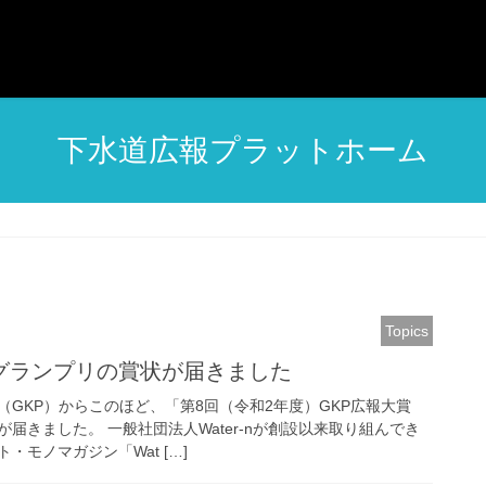
下水道広報プラットホーム
Topics
グランプリの賞状が届きました
GKP）からこのほど、「第8回（令和2年度）GKP広報大賞
届きました。 一般社団法人Water-nが創設以来取り組んでき
・モノマガジン「Wat […]