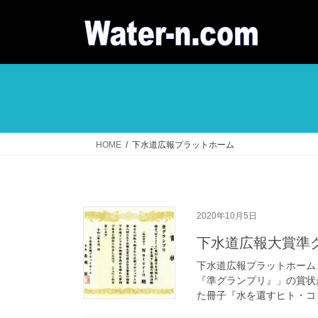
コ
ナ
ン
ビ
テ
ゲ
ン
ー
ツ
シ
へ
ョ
ス
ン
キ
に
ッ
移
HOME
下水道広報プラットホーム
プ
動
2020年10月5日
下水道広報大賞準
下水道広報プラットホーム（
『準グランプリ』」の賞状が
た冊子『水を還すヒト・コト