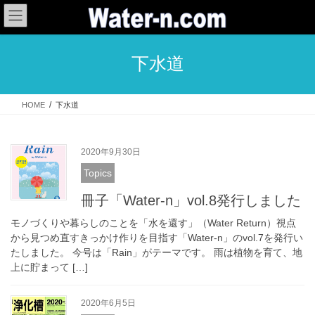
コ
ナ
ン
ビ
テ
ゲ
ン
ー
下水道
ツ
シ
へ
ョ
ス
ン
HOME
下水道
キ
に
ッ
移
プ
動
2020年9月30日
Topics
冊子「Water-n」vol.8発行しました
モノづくりや暮らしのことを「水を還す」（Water Return）視点
から見つめ直すきっかけ作りを目指す「Water-n」のvol.7を発行い
たしました。 今号は「Rain」がテーマです。 雨は植物を育て、地
上に貯まって […]
2020年6月5日