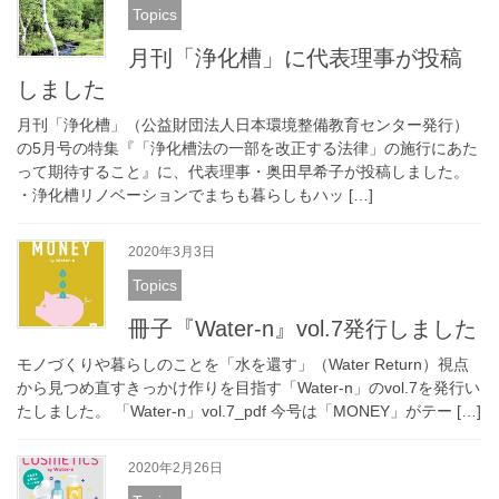
Topics
月刊「浄化槽」に代表理事が投稿
しました
月刊「浄化槽」（公益財団法人日本環境整備教育センター発行）
の5月号の特集『「浄化槽法の一部を改正する法律」の施行にあた
って期待すること』に、代表理事・奥田早希子が投稿しました。
・浄化槽リノベーションでまちも暮らしもハッ […]
2020年3月3日
Topics
冊子『Water-n』vol.7発行しました
モノづくりや暮らしのことを「水を還す」（Water Return）視点
から見つめ直すきっかけ作りを目指す「Water-n」のvol.7を発行い
たしました。 「Water-n」vol.7_pdf 今号は「MONEY」がテー […]
2020年2月26日