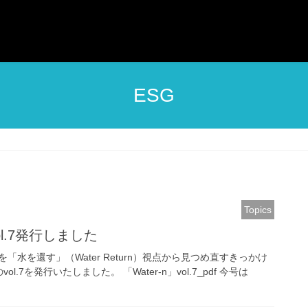
ESG
Topics
ol.7発行しました
水を還す」（Water Return）視点から見つめ直すきっかけ
ol.7を発行いたしました。 「Water-n」vol.7_pdf 今号は