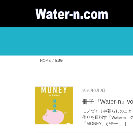
コ
ナ
ン
ビ
テ
ゲ
ン
ー
ツ
シ
へ
ョ
ス
ン
キ
に
ッ
移
HOME
ESG
プ
動
2020年3月3日
冊子『Water-n』v
モノづくりや暮らしのことを「
作りを目指す「Water-n」のv
「MONEY」がテー […]