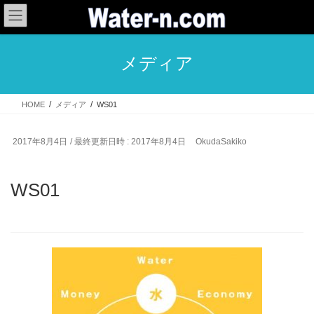
コ
ナ
ン
ビ
テ
ゲ
ン
ー
メディア
ツ
シ
へ
ョ
ス
ン
HOME
メディア
WS01
キ
に
ッ
移
プ
動
2017年8月4日
/ 最終更新日時 :
2017年8月4日
OkudaSakiko
WS01