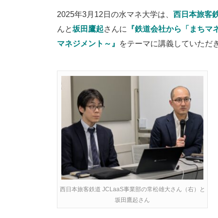
2025年3月12日の水マネ大学は、
西日本旅客
んと
坂田鷹起
さんに
『鉄道会社から「まちマネ
マネジメント～』
をテーマに講義していただ
西日本旅客鉄道 JCLaaS事業部の常松雄大さん（右）と
坂田鷹起さん