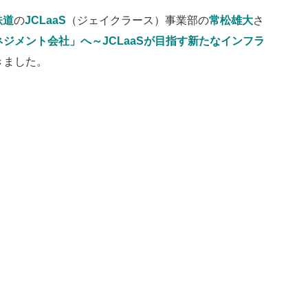
鉄道
の
JCLaaS
（ジェイクラース）事業部の
常松雄大
さ
ジメント会社」へ～JCLaaSが目指す新たなインフラ
きました。