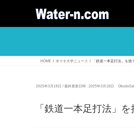
コ
ナ
ン
ビ
テ
ゲ
ン
ー
ツ
シ
へ
ョ
ス
ン
キ
に
ッ
移
HOME
水マネ大学ニュース
「鉄道一本足打法」を捨
プ
動
2025年3月18日
/ 最終更新日時 :
2025年3月18日
OkudaSak
「鉄道一本足打法」を