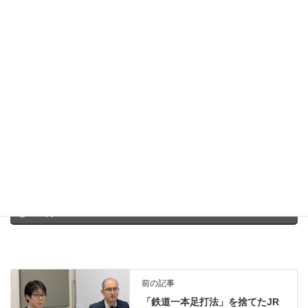
分（相手）ではない何者かになって交わる
これによってはじめてオソトとの反応が起こり、自分でも相手で
もない新たな何かが創出されます。これを私は「融合」と呼んで
います。
卒業生の皆さん、じゃんじゃん「融合」していってくださいね！
Facebook
X
Bluesky
Threads
Hatena
LINE
Copy
前の記事
「鉄道一本足打法」を捨てたJR