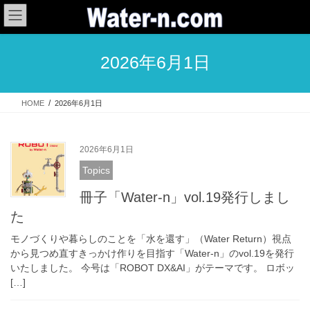
コ
ナ
ン
ビ
テ
ゲ
ン
ー
2026年6月1日
ツ
シ
へ
ョ
ス
ン
HOME
2026年6月1日
キ
に
ッ
移
プ
動
2026年6月1日
Topics
冊子「Water-n」vol.19発行しまし
た
モノづくりや暮らしのことを「水を還す」（Water Return）視点
から見つめ直すきっかけ作りを目指す「Water-n」のvol.19を発行
いたしました。 今号は「ROBOT DX&AI」がテーマです。 ロボッ
[…]